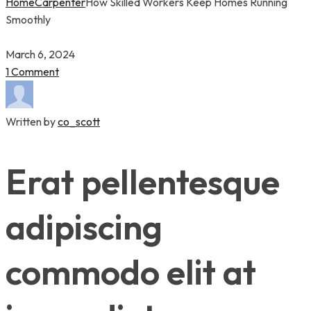
Home
Carpenter
How Skilled Workers Keep Homes Running
Smoothly
March 6, 2024
1 Comment
Written by
co_scott
Erat pellentesque
adipiscing
commodo elit at